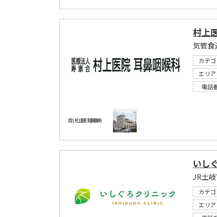
村上
気管食
カテゴ
エリア
電話
いし
JR土
カテゴ
エリア