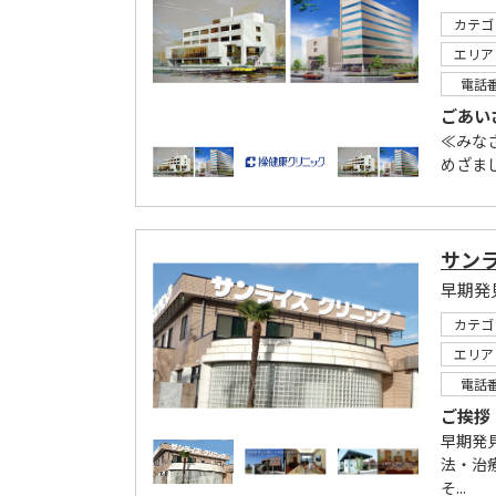
カテゴ
エリア
電話
ごあい
≪みな
めざま
サン
早期発
カテゴ
エリア
電話
ご挨拶
早期発
法・治
そ...