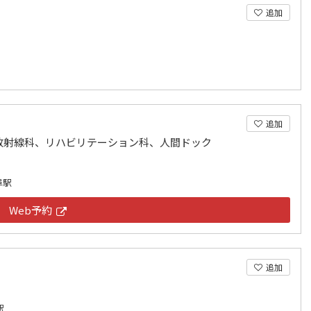
追加
追加
放射線科、リハビリテーション科、人間ドック
阜駅
Web予約
追加
駅