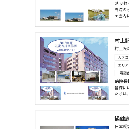
メッセ
当院の
ｍ圏内
村上
カテゴ
エリア
電話
病院長
皆様に
たちは
操健
日本総