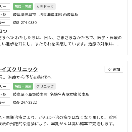
リー
病院・医療
人間ドック
岐阜県岐阜市 JR東海道本線 西岐阜駅
・駅
058-274-0330
番号
さつ
さまへ≫ わたしたちは、日々、さまざまなかたちで、医学・医療の
しい進歩を耳にし、またそれを実感しています。治療の対象は、...
ライズクリニック
追加
見。治療から予防の時代へ
リー
病院・医療
クリニック
岐阜県羽島郡岐南町 名鉄名古屋本線 岐南駅
・駅
058-247-3322
番号
見・早期治療により、がんは不治の病ではなくなりました。診断
療法の飛躍的な進歩により、早期がんは高い確率で完治します。