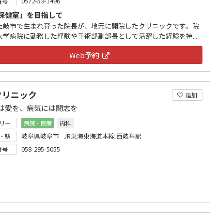
0572-53-1496
番号
保健室」を目指して
土岐市で生まれ育った院長が、地元に開院したクリニックです。院
大学病院に勤務した経験や手術部副部長として活躍した経験を持...
Web予約
クリニック
追加
は愛を、病気には闘志を
リー
病院・医療
内科
岐阜県岐阜市 JR東海東海道本線 西岐阜駅
・駅
058-295-5055
番号