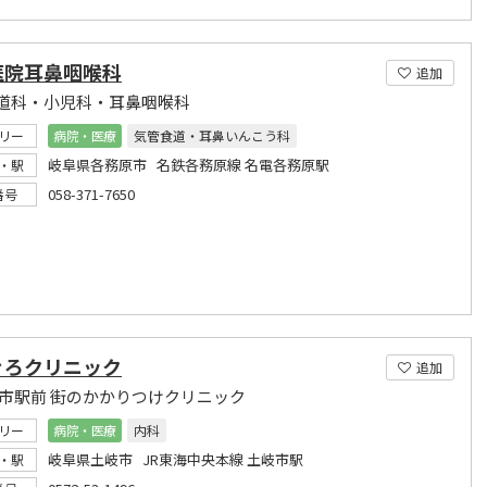
医院耳鼻咽喉科
追加
道科・小児科・耳鼻咽喉科
リー
病院・医療
気管食道・耳鼻いんこう科
岐阜県各務原市 名鉄各務原線 名電各務原駅
・駅
058-371-7650
番号
ぐろクリニック
追加
岐市駅前 街のかかりつけクリニック
リー
病院・医療
内科
岐阜県土岐市 JR東海中央本線 土岐市駅
・駅