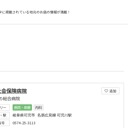
タに掲載されている
地元のお店の情報が満載！
社会保険病院
追加
の総合病院
リー
病院・医療
内科
岐阜県可児市 名鉄広見線 可児川駅
・駅
0574-25-3113
番号