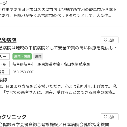
ージ
所在地である可児市は名古屋市および県庁所在地の岐阜市から30ｋ
にあり、丘陵地が多く名古屋市のベッドタウンとして、大型住...
記念病院
追加
村上記念病院は地域の中核病院として安全で質の高い医療を提供し社会に貢献します
リー
病院・医療
病院
岐阜県岐阜市 JR東海道本線・高山本線 岐阜駅
・駅
058-253-8001
番号
挨拶
は、日頃より当院をご支援いただき、心より御礼申し上げます。 私
、「すべての患者さんに、現在、受けることのできる最高の医療...
康クリニック
追加
合健診医学会優良総合健診施設／日本病院会健診指定機関