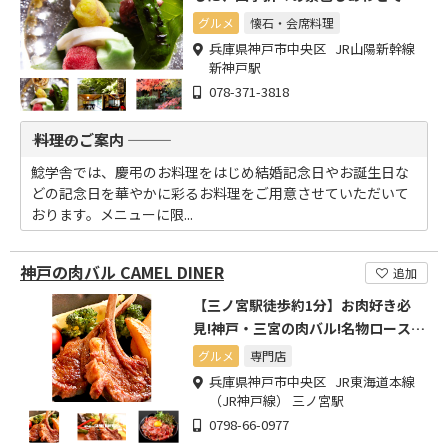
楽しみいただけます。
グルメ
懐石・会席料理
兵庫県神戸市中央区 JR山陽新幹線
新神戸駅
078-371-3818
――― 料理のご案内 ―――
鯰学舎では、慶弔のお料理をはじめ結婚記念日やお誕生日な
どの記念日を華やかに彩るお料理をご用意させていただいて
おります。メニューに限...
神戸の肉バル CAMEL DINER
追加
【三ノ宮駅徒歩約1分】お肉好き必
見!神戸・三宮の肉バル!名物ロースト
ビーフ丼をご賞味下さい!
グルメ
専門店
兵庫県神戸市中央区 JR東海道本線
（JR神戸線） 三ノ宮駅
0798-66-0977