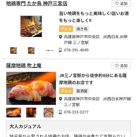
地鶏専門 たか鳥 神戸三宮店
追加
旨い地鶏をもっと美味しく!旨いお酒
をもっと楽しく!!
グルメ
焼き鳥
兵庫県神戸市中央区 JR西日本JR神
戸線 三ノ宮駅
078-391-4649
薩摩地鶏 吹上庵
追加
JR三ノ宮駅から徒歩約6分にある薩
摩地鶏のお店です
グルメ
居酒屋
兵庫県神戸市中央区 JR西日本神戸線
三ノ宮駅
078-333-0277
大人カジュアル
地元民から愛される地鶏のお店。接待や会食など気取らない