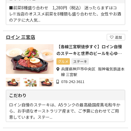
■前菜8種盛り合わせ 1,280円（税込） 迷ったらまずはコ
レ!! 当店のオススメ前菜を8種類も盛り合わせた、女性やお酒
のアテに大人気...
ロイン 三宮店
追加
【各線三宮駅徒歩すぐ】ロイン自慢
のステーキと世界のビールを心ゆく
までお楽しみください!
グルメ
ステーキ
兵庫県神戸市中央区 阪神電気鉄道本
線 三宮駅
078-242-3611
こだわり
ロイン自慢のステーキは、A5ランクの最高級国産黒毛和牛か
ら、お手頃なオーストラリア産まで、ご予算に合わせてご用
意しています。ステー...