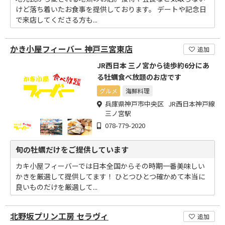
けど落ち着いたお食事を提供しております。 デートや記念日
で来店してくださる方も...
かき小屋フィーバー 神戸三宮東店
追加
JR西日本 三ノ宮から徒歩約6分にあ
る牡蠣食べ放題のお店です
グルメ
海鮮料理
兵庫県神戸市中央区 JR西日本神戸線
三ノ宮駅
078-779-2020
旬の牡蠣だけをご提供しています
カキ小屋フィーバーでは日本全国からその時期一番美味しい
かきを厳選して提供してます！ ひとつひとつ確かめて本当に
良いものだけを厳選して...
北野坂プリン工房 セラヴィ
追加