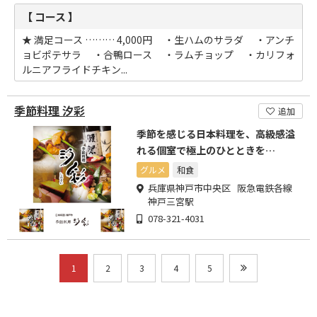
【 コース 】
★ 満足コース ……… 4,000円 ・生ハムのサラダ ・アンチ
ョビポテサラ ・合鴨ロース ・ラムチョップ ・カリフォ
ルニアフライドチキン...
季節料理 汐彩
追加
季節を感じる日本料理を、高級感溢
れる個室で極上のひとときを…
グルメ
和食
兵庫県神戸市中央区 阪急電鉄各線
神戸三宮駅
078-321-4031
1
2
3
4
5