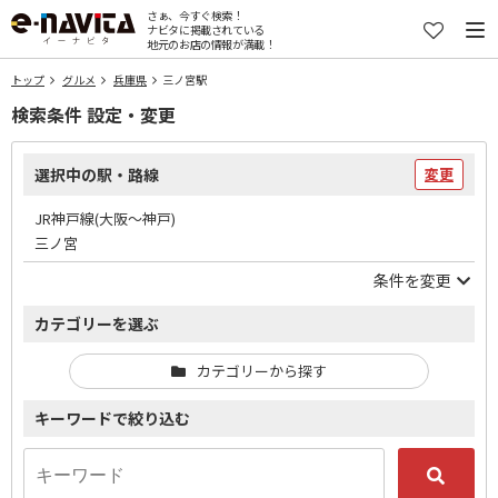
さぁ、今すぐ検索！
ナビタに掲載されている
地元のお店の情報が満載！
トップ
グルメ
兵庫県
三ノ宮駅
検索条件 設定・変更
選択中の駅・路線
変更
JR神戸線(大阪～神戸)
三ノ宮
条件を変更
カテゴリーを選ぶ
カテゴリーから探す
キーワードで絞り込む