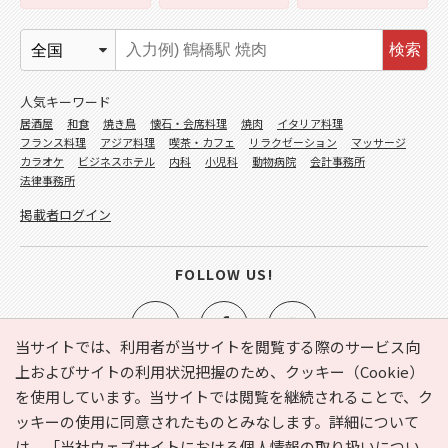
検索
人気キーワード
居酒屋
和食
焼き鳥
懐石・会席料理
焼肉
イタリア料理
フランス料理
アジア料理
喫茶・カフェ
リラクゼーション
マッサージ
カラオケ
ビジネスホテル
内科
小児科
動物病院
会計事務所
法律事務所
掲載者ログイン
FOLLOW US!
当サイトでは、利用者が当サイトを閲覧する際のサービス向
上およびサイトの利用状況把握のため、クッキー（Cookie）
を使用しています。当サイトでは閲覧を継続されることで、ク
e-NAVITA（イーナビタ）とは？
お気に入り
ヘルプ
ッキーの使用に同意されたものとみなします。詳細について
利用規約
個人情報の取り扱いについて
運営会社
は、
「当社ウェブサイトにおける個人情報の取り扱いについ