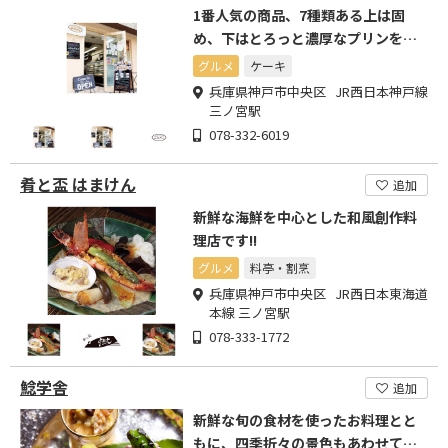
1番人気の商品、7種類ある上は固
め、下はとろっと濃厚なプリンをぜ
ひ一度ご賞味ください
グルメ
ケーキ
兵庫県神戸市中央区 JR西日本神戸線
三ノ宮駅
078-332-6019
肴と盃 はまけん
追加
新鮮な海鮮を中心とした和風創作料
理店です!!
グルメ
料亭・割烹
兵庫県神戸市中央区 JR西日本東海道
本線 三ノ宮駅
078-333-1772
鯰学舎
追加
新鮮な旬の食材を使ったお料理とと
もに、四季折々の景色もあわせてお