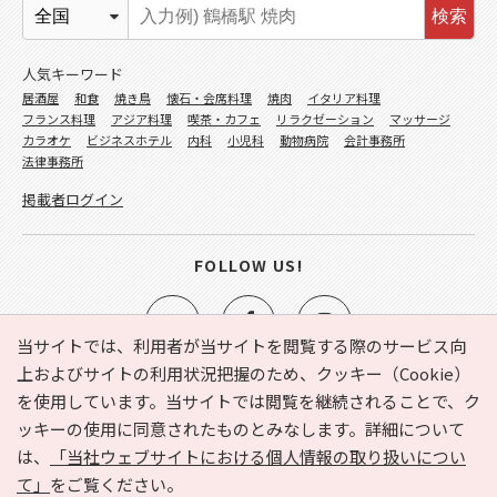
検索
人気キーワード
居酒屋
和食
焼き鳥
懐石・会席料理
焼肉
イタリア料理
フランス料理
アジア料理
喫茶・カフェ
リラクゼーション
マッサージ
カラオケ
ビジネスホテル
内科
小児科
動物病院
会計事務所
法律事務所
掲載者ログイン
FOLLOW US!
当サイトでは、利用者が当サイトを閲覧する際のサービス向
上およびサイトの利用状況把握のため、クッキー（Cookie）
を使用しています。当サイトでは閲覧を継続されることで、ク
e-NAVITA（イーナビタ）とは？
お気に入り
ヘルプ
ッキーの使用に同意されたものとみなします。詳細について
利用規約
個人情報の取り扱いについて
運営会社
は、
「当社ウェブサイトにおける個人情報の取り扱いについ
サイトマップ
広告掲載に関するお問い合わせ
て」
をご覧ください。