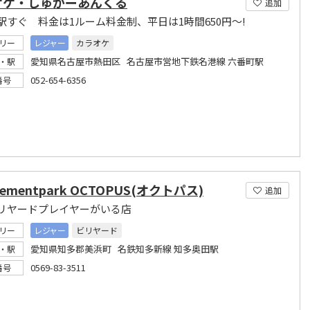
オケ・しゅがーあんくる
追加
駅すぐ 料金は1ルーム料金制、平日は1時間650円～!
リー
レジャー
カラオケ
愛知県名古屋市熱田区 名古屋市営地下鉄名港線 六番町駅
・駅
052-654-6356
番号
ementpark OCTOPUS(オクトパス)
追加
リヤードプレイヤーがいる店
リー
レジャー
ビリヤード
愛知県知多郡美浜町 名鉄知多新線 知多奥田駅
・駅
0569-83-3511
番号