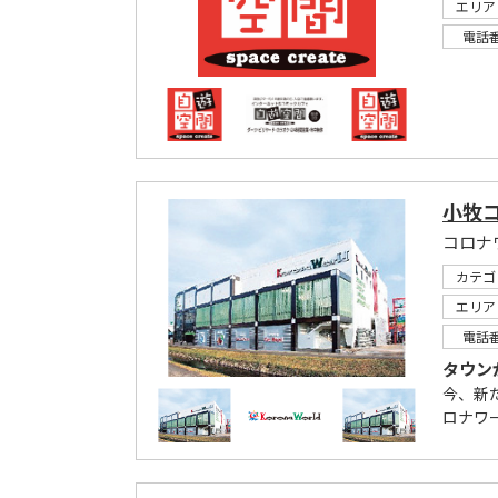
エリア
電話
小牧
カテゴ
エリア
電話
タウン
今、新
ロナワ