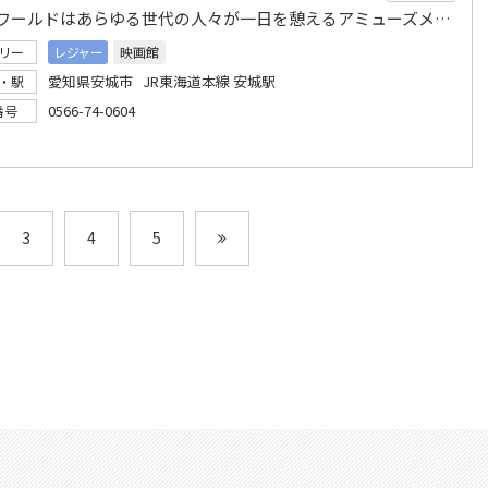
コロナワールドはあらゆる世代の人々が一日を憩えるアミューズメント施設として感動をお届します
リー
レジャー
映画館
愛知県安城市 JR東海道本線 安城駅
・駅
0566-74-0604
番号
3
4
5