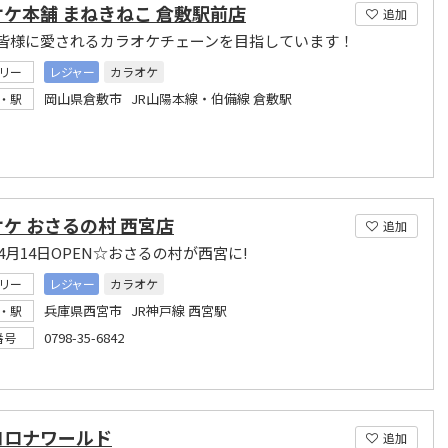
ケ本舗 まねきねこ 倉敷駅前店
追加
皆様に愛されるカラオケチェーンを目指しています！
リー
レジャー
カラオケ
岡山県倉敷市 JR山陽本線・伯備線 倉敷駅
・駅
ケ おさるの村 西宮店
追加
年4月14日OPEN☆おさるの村が西宮に!
リー
レジャー
カラオケ
兵庫県西宮市 JR神戸線 西宮駅
・駅
0798-35-6842
番号
コロナワールド
追加