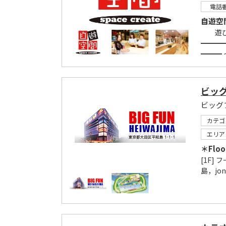
電話
自遊空
遊びと
━━━
━━━ 
ビッ
ビッグ
カテゴ
エリア
＊Floo
[1F]
島，jon