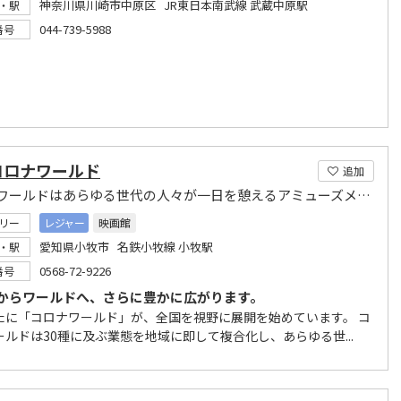
神奈川県川崎市中原区 JR東日本南武線 武蔵中原駅
・駅
044-739-5988
番号
コロナワールド
追加
コロナワールドはあらゆる世代の人々が一日を憩えるアミューズメント施設として感動をお届します
リー
レジャー
映画館
愛知県小牧市 名鉄小牧線 小牧駅
・駅
0568-72-9226
番号
からワールドへ、さらに豊かに広がります。
たに「コロナワールド」が、全国を視野に展開を始めています。 コ
ールドは30種に及ぶ業態を地域に即して複合化し、あらゆる世...