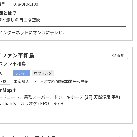
078-919-5190
番号
間とは？
癒しの自由な空間
━━━━━━━━━━━━━━━━━━━━━━━━━━━━━━
インターネットにマンガにテレビ、...
グファン平和島
追加
ファン平和島
リー
レジャー
ボウリング
東京都大田区 京浜急行電鉄本線 平和島駅
・駅
r Map＊
 フードコート，業務スーパー，ドン．キホーテ [2F] 天然温泉 平和
athan'S，カラオケZERO，RG H...