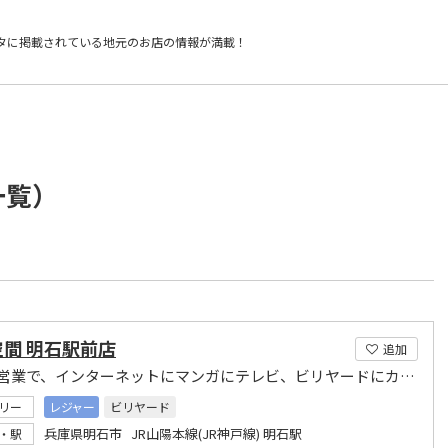
タに掲載されている
地元のお店の情報が満載！
一覧）
間 明石駅前店
追加
24時間営業で、インターネットにマンガにテレビ、ビリヤードにカラオケ、卓球などなど使い放題
リー
レジャー
ビリヤード
兵庫県明石市 JR山陽本線(JR神戸線) 明石駅
・駅