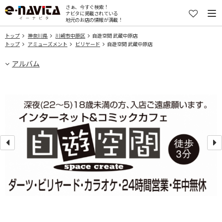
さぁ、今すぐ検索！
ナビタに掲載されている
地元のお店の情報が満載！
トップ
神奈川県
川崎市中原区
自遊空間 武蔵中原店
トップ
アミューズメント
ビリヤード
自遊空間 武蔵中原店
アルバム