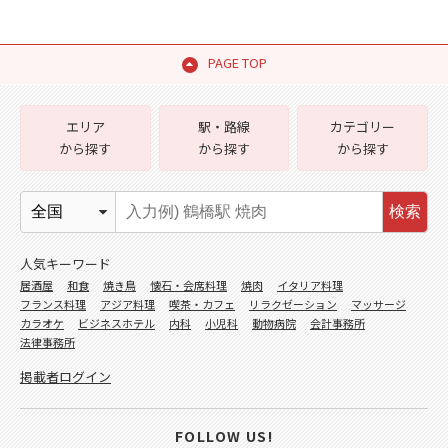
PAGE TOP
エリア
駅・路線
カテゴリー
から探す
から探す
から探す
検索
人気キーワード
居酒屋
和食
焼き鳥
懐石・会席料理
焼肉
イタリア料理
フランス料理
アジア料理
喫茶・カフェ
リラクゼーション
マッサージ
カラオケ
ビジネスホテル
内科
小児科
動物病院
会計事務所
法律事務所
掲載者ログイン
FOLLOW US!