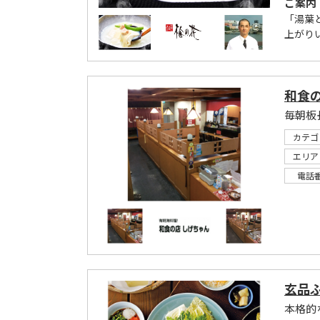
ご案内
「湯葉
上がり
和食の
カテゴ
エリア
電話
玄品
本格的