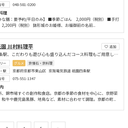
048-581-0200
番号
料理
な膳：要予約/平日のみ】 ■季節ごはん 2,000円（税別） ■手打
2,200円（税別） 鉢形城のお姫様、お福御前の名前...
園 川村料理平
追加
祇園四条駅、こだわりも遊び心も盛り込んだコース料理もご用意しております。
リー
グルメ
京懐石・京料理
京都府京都市東山区 京阪電気鉄道 祇園四条駅
・駅
075-551-1347
番号
案内
所、錦市場すぐの創作和食店。京都の季節の食材を中心に、京野菜
、和牛や鹿児島黒豚、地鳥など、素材に合わせて調理。京都の町...