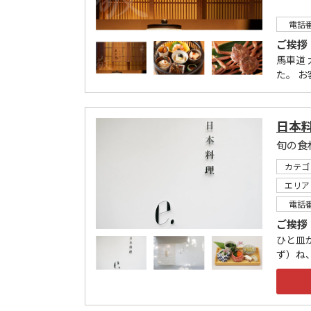
電話
ご挨拶
馬車道
た。 お
日本料
カテゴ
エリア
電話
ご挨拶
ひと皿
ず）ね、