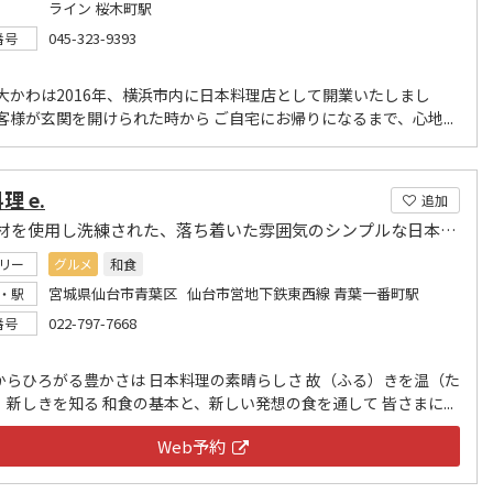
ライン 桜木町駅
045-323-9393
番号
 大かわは2016年、横浜市内に日本料理店として開業いたしまし
客様が玄関を開けられた時から ご自宅にお帰りになるまで、心地...
理 e.
追加
旬の食材を使用し洗練された、落ち着いた雰囲気のシンプルな日本料理店
リー
グルメ
和食
宮城県仙台市青葉区 仙台市営地下鉄東西線 青葉一番町駅
・駅
022-797-7668
番号
からひろがる豊かさは 日本料理の素晴らしさ 故（ふる）きを温（た
新しきを知る 和食の基本と、新しい発想の食を通して 皆さまに...
Web予約