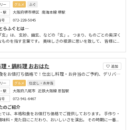
リー
グルメ
ふぐ
大阪府堺市堺区 南海本線 堺駅
・駅
072-228-5045
番号
とらふぐとは―
「玄」は、 玄妙、幽玄、などの「玄」。 つまり、ものごとの奥深く
ものを指す言葉です。 美味しさの根源に思いを致して、 皆様に...
料理・鍋料理 おおはた
追加
本格和食をお値打ち価格で！仕出し料理・お弁当のご予約、デリバリー可能!
リー
グルメ
仕出し・お弁当
大阪府八尾市 近鉄大阪線 恩智駅
・駅
072-941-6467
番号
たのご紹介
たでは、本格和食をお値打ち価格でご提供しております。 手作り・
調味料・見た目にこだわり、おいしいさを演出。 その時期に一番...