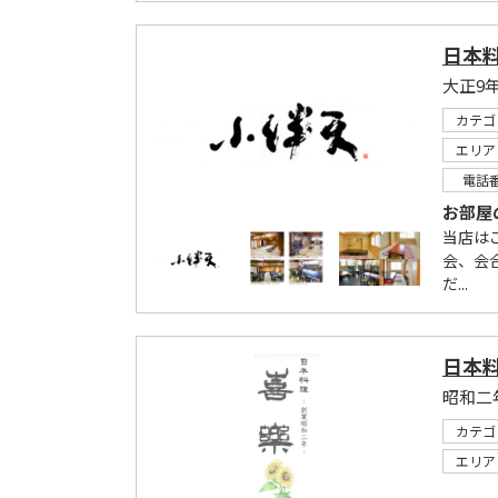
日本料
大正9
カテゴ
エリア
電話
お部屋
当店は
会、会
だ...
日本料
カテゴ
エリア