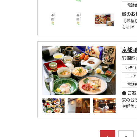
電話
昼のお
【お福ひ
ちそば 
京都祇
カテゴ
エリア
電話
● ご
京の台
や鮮魚