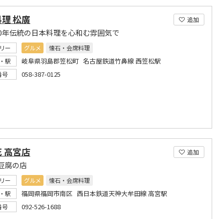
理 松廣
追加
30年伝統の日本料理を心和む雰囲気で
リー
グルメ
懐石・会席料理
岐阜県羽島郡笠松町 名古屋鉄道竹鼻線 西笠松駅
・駅
058-387-0125
番号
 高宮店
追加
豆腐の店
リー
グルメ
懐石・会席料理
福岡県福岡市南区 西日本鉄道天神大牟田線 高宮駅
・駅
092-526-1688
番号