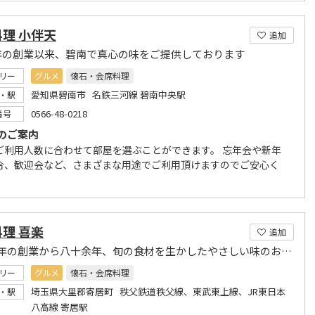
理 小伴天
追加
年の創業以来、碧南で真心の味をご提供しております
リー
グルメ
懐石・会席料理
愛知県碧南市 名鉄三河線 碧南中央駅
・駅
0566-48-0218
番号
のご案内
ご利用人数に合わせて部屋を選ぶことができます。 忘年会や新年
合、歓迎会など、さまざまな用途でご利用頂けますのでご安心く
理 喜楽
追加
昭和二年の創業から八十余年、旬の食材を生かしたやさしい味のお料理をご提供しつづけております
リー
グルメ
懐石・会席料理
埼玉県大里郡寄居町 秩父鉄道秩父線、東武東上線、JR東日本
・駅
八高線 寄居駅