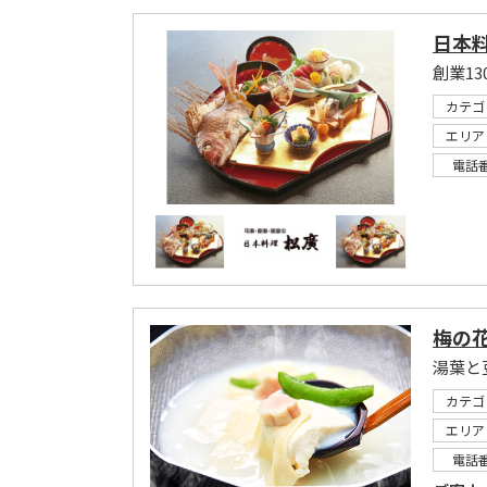
日本料
創業1
カテゴ
エリア
電話
梅の花
湯葉と
カテゴ
エリア
電話