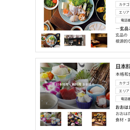
カテゴ
エリア
電話
―玄品
玄品の
根源的な
日本
カテゴ
エリア
電話
おおは
おおは
食材・