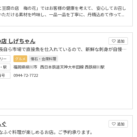
と豆腐の店 梅の花」ではお客様の健康を考えて、 安心してお召し
いただける素材を吟味し、一品一品を丁寧に、丹精込めて作って...
店 しげちゃん
追加
毎朝板長自ら市場で直接魚を仕入れているので、新鮮な刺身が自慢です。
リー
グルメ
懐石・会席料理
福岡県柳川市 西日本鉄道天神大牟田線 西鉄柳川駅
・駅
0944-72-7722
番号
ふぐ
追加
なふぐ料理が楽しめるお店。ご予約承ります。