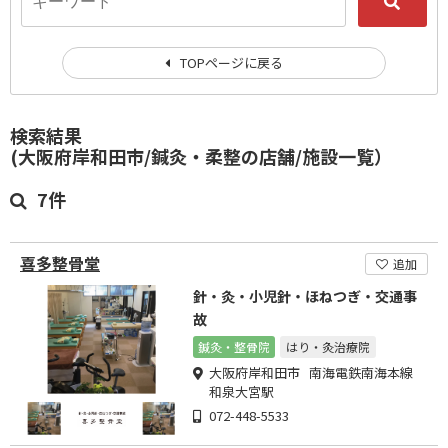
TOPページに戻る
検索結果
(大阪府岸和田市/鍼灸・柔整の店舗/施設一覧）
7件
喜多整骨堂
追加
針・灸・小児針・ほねつぎ・交通事
故
鍼灸・整骨院
はり・灸治療院
大阪府岸和田市 南海電鉄南海本線
和泉大宮駅
072-448-5533