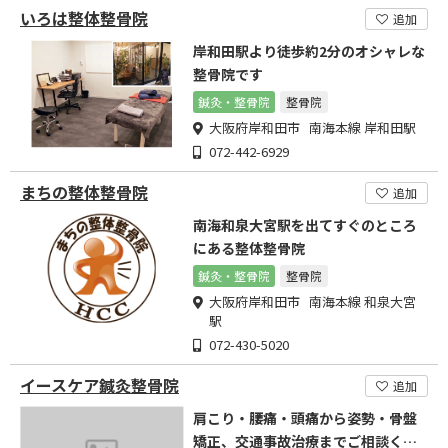
いろは整体整骨院
追加
岸和田駅より徒歩約2分のオシャレな
整骨院です
鍼灸・整骨院
整骨院
大阪府岸和田市 南海本線 岸和田駅
072-442-6929
まちの整体整骨院
追加
南海和泉大宮駅を出てすぐのところ
にある整体整骨院
鍼灸・整骨院
整骨院
大阪府岸和田市 南海本線 和泉大宮
駅
072-430-5020
イースケア鍼灸整骨院
追加
肩こり・腰痛・頭痛から姿勢・骨盤
矯正、交通事故治療までご相談くだ