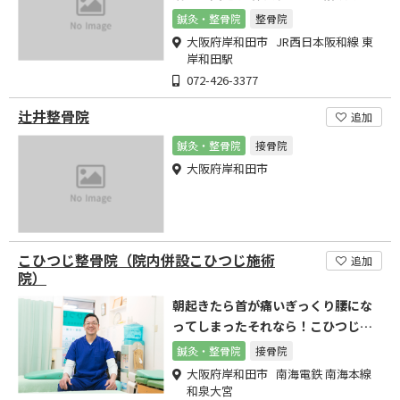
さい！
鍼灸・整骨院
整骨院
大阪府岸和田市 JR西日本阪和線 東
岸和田駅
072-426-3377
辻井整骨院
追加
鍼灸・整骨院
接骨院
大阪府岸和田市
こひつじ整骨院（院内併設こひつじ施術
追加
院）
朝起きたら首が痛いぎっくり腰にな
ってしまったそれなら！こひつじ整
骨院で解決！
鍼灸・整骨院
接骨院
大阪府岸和田市 南海電鉄 南海本線
和泉大宮