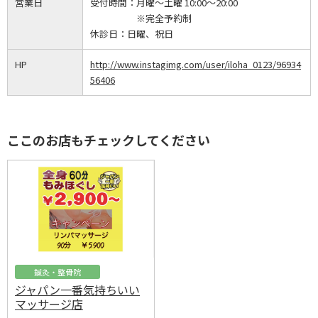
営業日
受付時間：
月曜～土曜 10:00～20:00
※完全予約制
休診日：
日曜、祝日
HP
http://www.instagimg.com/user/iloha_0123/96934
56406
ここのお店もチェックしてください
鍼灸・整骨院
ジャパン一番気持ちいい
マッサージ店