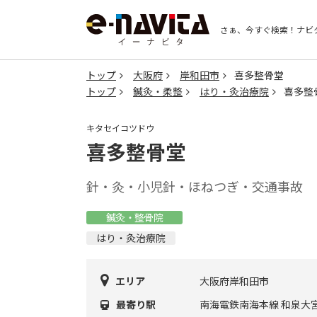
さぁ、今すぐ検索！
ナビ
トップ
大阪府
岸和田市
喜多整骨堂
トップ
鍼灸・柔整
はり・灸治療院
喜多整
キタセイコツドウ
喜多整骨堂
針・灸・小児針・ほねつぎ・交通事故
鍼灸・整骨院
はり・灸治療院
エリア
大阪府岸和田市
最寄り駅
南海電鉄南海本線 和泉大宮