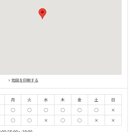
地図を印刷する
月
火
水
木
金
土
日
◯
◯
◯
◯
◯
◯
×
◯
◯
×
◯
◯
×
×
:00/15:00～19:00