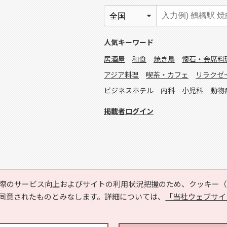
人気キーワード
居酒屋
和食
焼き鳥
懐石・会席料
アジア料理
喫茶・カフェ
リラクゼ
ビジネスホテル
内科
小児科
動物
掲載者ログイン
際のサービス向上およびサイトの利用状況把握のため、クッキー（C
同意されたものとみなします。詳細については、
「当社ウェブサイ
Copyright © HYOJITO.Co.,Ltd. All Rights Reserved.