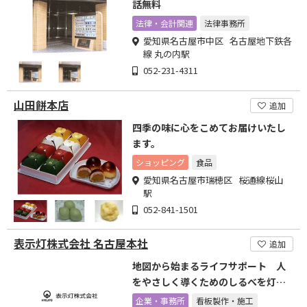
話無料
法律・会計関連
法律事務所
愛知県名古屋市中区 名古屋地下鉄各
線 丸の内駅
052-231-4311
山田餅本店
追加
四季の味に心をこめてお届けいたし
ます。
ショッピング
食品
愛知県名古屋市瑞穂区 桜通線桜山
駅
052-841-1501
表示灯株式会社 名古屋本社
追加
地図から始まるライフサポート 人
をやさしく導くためのしるべを灯す
会社
企業・事務所
看板製作・施工