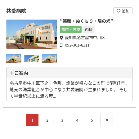
共愛病院
追加
”笑顔・ぬくもり・陽の光”
病院・医療
内科
愛知県名古屋市中川区
052-301-8111
＋ご案内
名古屋市中川区下之一色町、漁業が盛んなこの町で昭和7年、
地元の漁業組合が中心になり共愛病院が生まれました。 そし
て半世紀以上に渡る歴...
1
2
3
4
5