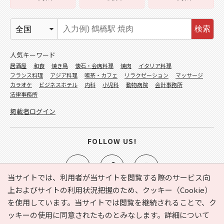
検索
人気キーワード
居酒屋
和食
焼き鳥
懐石・会席料理
焼肉
イタリア料理
フランス料理
アジア料理
喫茶・カフェ
リラクゼーション
マッサージ
カラオケ
ビジネスホテル
内科
小児科
動物病院
会計事務所
法律事務所
掲載者ログイン
FOLLOW US!
当サイトでは、利用者が当サイトを閲覧する際のサービス向
上およびサイトの利用状況把握のため、クッキー（Cookie）
を使用しています。当サイトでは閲覧を継続されることで、ク
e-NAVITA（イーナビタ）とは？
お気に入り
ヘルプ
ッキーの使用に同意されたものとみなします。詳細について
利用規約
個人情報の取り扱いについて
運営会社