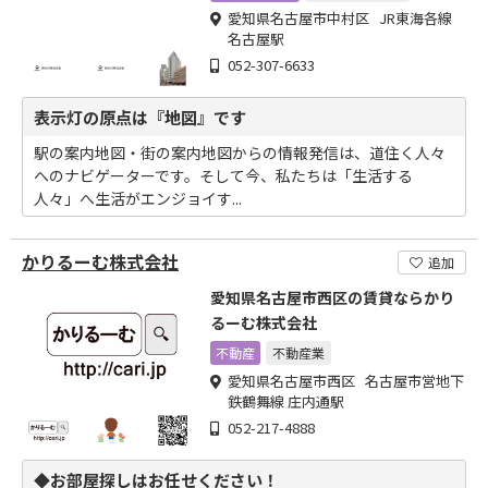
愛知県名古屋市中村区 JR東海各線
名古屋駅
052-307-6633
表示灯の原点は『地図』です
駅の案内地図・街の案内地図からの情報発信は、道住く人々
へのナビゲーターです。そして今、私たちは「生活する
人々」へ生活がエンジョイす...
かりるーむ株式会社
追加
愛知県名古屋市西区の賃貸ならかり
るーむ株式会社
不動産
不動産業
愛知県名古屋市西区 名古屋市営地下
鉄鶴舞線 庄内通駅
052-217-4888
◆お部屋探しはお任せください！