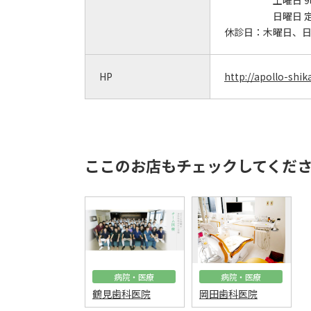
土曜日 9
日曜日 
休診日：
木曜日、
HP
http://apollo-shik
ここのお店もチェックしてくだ
病院・医療
病院・医療
鶴見歯科医院
岡田歯科医院