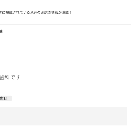
タに掲載されている
地元のお店の情報が満載！
院
歯科です
歯科