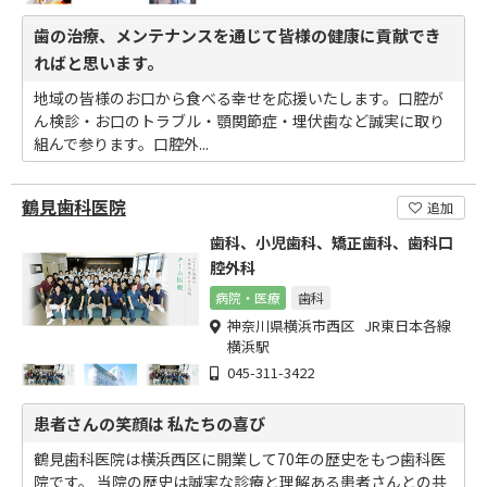
歯の治療、メンテナンスを通じて皆様の健康に貢献でき
ればと思います。
地域の皆様のお口から食べる幸せを応援いたします。口腔が
ん検診・お口のトラブル・顎関節症・埋伏歯など誠実に取り
組んで参ります。口腔外...
鶴見歯科医院
追加
歯科、小児歯科、矯正歯科、歯科口
腔外科
病院・医療
歯科
神奈川県横浜市西区 JR東日本各線
横浜駅
045-311-3422
患者さんの笑顔は 私たちの喜び
鶴見歯科医院は横浜西区に開業して70年の歴史をもつ歯科医
院です。 当院の歴史は誠実な診療と理解ある患者さんとの共