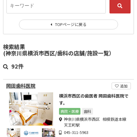
TOPページに戻る
検索結果
(神奈川県横浜市西区/歯科の店舗/施設一覧）
92件
岡田歯科医院
追加
横浜市西区の歯医者 岡田歯科医院で
す。
病院・医療
歯科
神奈川県横浜市西区 相模鉄道本線
天王町駅
045-311-5963