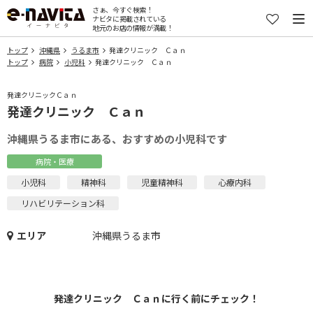
さぁ、今すぐ検索！
ナビタに掲載されている
地元のお店の情報が満載！
トップ
沖縄県
うるま市
発達クリニック Ｃａｎ
トップ
病院
小児科
発達クリニック Ｃａｎ
発達クリニックＣａｎ
発達クリニック Ｃａｎ
沖縄県うるま市にある、おすすめの小児科です
病院・医療
小児科
精神科
児童精神科
心療内科
リハビリテーション科
エリア
沖縄県うるま市
発達クリニック Ｃａｎに行く前にチェック！