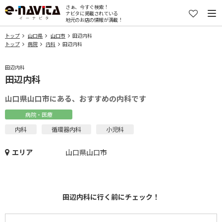
さぁ、今すぐ検索！
ナビタに掲載されている
地元のお店の情報が満載！
トップ
山口県
山口市
田辺内科
トップ
病院
内科
田辺内科
田辺内科
田辺内科
山口県山口市にある、おすすめの内科です
病院・医療
内科
循環器内科
小児科
エリア
山口県山口市
田辺内科に行く前にチェック！