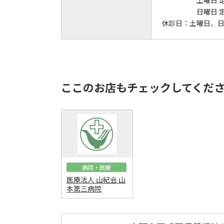
土曜日 
日曜日 
休診日：
土曜日、
ここのお店もチェックしてくだ
病院・医療
医療法人 山紀会 山
本第三病院