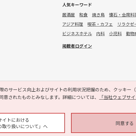
人気キーワード
居酒屋
和食
焼き鳥
懐石・会席料
アジア料理
喫茶・カフェ
リラクゼ
ビジネスホテル
内科
小児科
動物
掲載者ログイン
際のサービス向上およびサイトの利用状況把握のため、クッキー（C
同意されたものとみなします。詳細については、
「当社ウェブサイ
Copyright © HYOJITO.Co.,Ltd. All Rights Reserved.
サイトにおける
同意する
の取り扱いについて」へ