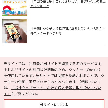
【全国の主要駅】これはおいしい！間違いなしのお土
産ランキング
【全国】ワクチン接種証明があると受けられる割引・
特典・クーポンまとめ
PAGE TOP
当サイトでは、利用者が当サイトを閲覧する際のサービス向
上およびサイトの利用状況把握のため、クッキー（Cookie）
を使用しています。当サイトでは閲覧を継続されることで、ク
e-NAVITA（イーナビタ）とは？
お気に入り
ヘルプ
ッキーの使用に同意されたものとみなします。詳細について
利用規約
個人情報の取り扱いについて
運営会社
は、
「当社ウェブサイトにおける個人情報の取り扱いについ
サイトマップ
広告掲載に関するお問い合わせ
て」
をご覧ください。
サイトの内容に関するお問い合わせ
当サイトにおける