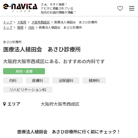
さぁ、今すぐ検索！
ナビタに掲載されている
地元のお店の情報が満載！
トップ
大阪府
大阪市西成区
医療法人植田会 あさひ診療所
トップ
病院
内科
医療法人植田会 あさひ診療所
あさひ診療所
医療法人植田会 あさひ診療所
大阪府大阪市西成区にある、おすすめの内科です
病院・医療
内科
皮膚科
泌尿器科
精神科
リハビリテーション科
エリア
大阪府大阪市西成区
医療法人植田会 あさひ診療所に行く前にチェック！