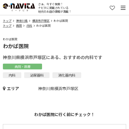
さぁ、今すぐ検索！
ナビタに掲載されている
地元のお店の情報が満載！
トップ
神奈川県
横浜市戸塚区
わかば医院
トップ
病院
内科
わかば医院
わかば医院
わかば医院
神奈川県横浜市戸塚区にある、おすすめの内科です
病院・医療
内科
泌尿器科
消化器内科
エリア
神奈川県横浜市戸塚区
わかば医院に行く前にチェック！