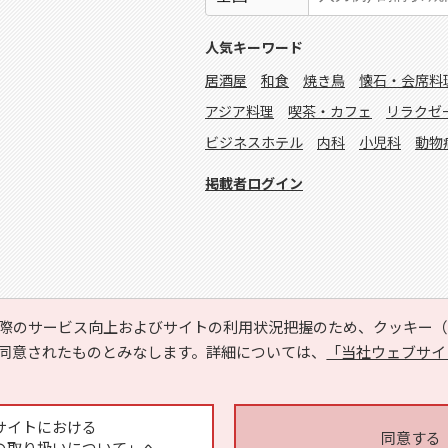
人気キーワード
居酒屋
和食
焼き鳥
懐石・会席料
アジア料理
喫茶・カフェ
リラクゼ
ビジネスホテル
内科
小児科
動物
掲載者ログイン
際のサービス向上およびサイトの利用状況把握のため、クッキー（C
同意されたものとみなします。詳細については、
「当社ウェブサイ
Copyright © HYOJITO.Co.,Ltd. All Rights Reserved.
サイトにおける
同意する
の取り扱いについて」へ