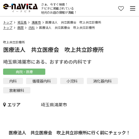
さぁ、今すぐ検索！
ナビタに掲載されている
地元のお店の情報が満載！
トップ
埼玉県
鴻巣市
医療法人 共立医療会 吹上共立診療所
トップ
病院
内科
医療法人 共立医療会 吹上共立診療所
吹上共立診療所
医療法人 共立医療会 吹上共立診療所
埼玉県鴻巣市にある、おすすめの内科です
病院・医療
内科
循環器内科
小児科
消化器内科
放射線科
エリア
埼玉県鴻巣市
医療法人 共立医療会 吹上共立診療所に行く前にチェック！