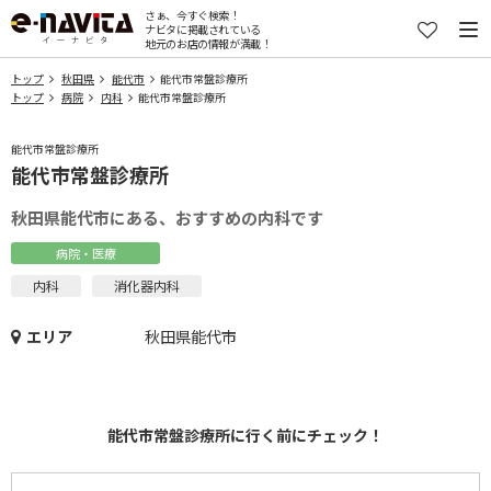
さぁ、今すぐ検索！
ナビタに掲載されている
地元のお店の情報が満載！
トップ
秋田県
能代市
能代市常盤診療所
トップ
病院
内科
能代市常盤診療所
能代市常盤診療所
能代市常盤診療所
秋田県能代市にある、おすすめの内科です
病院・医療
内科
消化器内科
エリア
秋田県能代市
能代市常盤診療所に行く前にチェック！