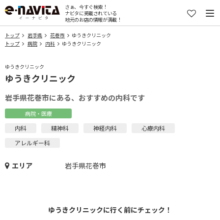
さぁ、今すぐ検索！
ナビタに掲載されている
地元のお店の情報が満載！
トップ
岩手県
花巻市
ゆうきクリニック
トップ
病院
内科
ゆうきクリニック
ゆうきクリニック
ゆうきクリニック
岩手県花巻市にある、おすすめの内科です
病院・医療
内科
精神科
神経内科
心療内科
アレルギー科
エリア
岩手県花巻市
ゆうきクリニックに行く前にチェック！