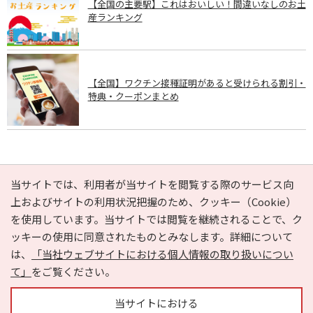
【全国の主要駅】これはおいしい！間違いなしのお土
産ランキング
【全国】ワクチン接種証明があると受けられる割引・
特典・クーポンまとめ
PAGE TOP
当サイトでは、利用者が当サイトを閲覧する際のサービス向
上およびサイトの利用状況把握のため、クッキー（Cookie）
を使用しています。当サイトでは閲覧を継続されることで、ク
e-NAVITA（イーナビタ）とは？
お気に入り
ヘルプ
ッキーの使用に同意されたものとみなします。詳細について
利用規約
個人情報の取り扱いについて
運営会社
は、
「当社ウェブサイトにおける個人情報の取り扱いについ
サイトマップ
広告掲載に関するお問い合わせ
て」
をご覧ください。
サイトの内容に関するお問い合わせ
当サイトにおける