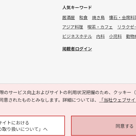
人気キーワード
居酒屋
和食
焼き鳥
懐石・会席料
アジア料理
喫茶・カフェ
リラクゼ
ビジネスホテル
内科
小児科
動物
掲載者ログイン
際のサービス向上およびサイトの利用状況把握のため、クッキー（C
同意されたものとみなします。詳細については、
「当社ウェブサイ
Copyright © HYOJITO.Co.,Ltd. All Rights Reserved.
サイトにおける
同意する
の取り扱いについて」へ