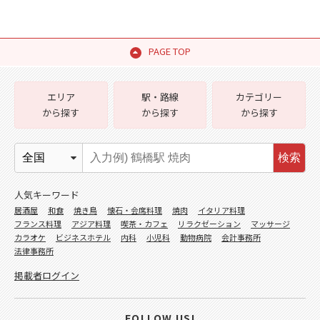
PAGE TOP
エリア
駅・路線
カテゴリー
から探す
から探す
から探す
検索
人気キーワード
居酒屋
和食
焼き鳥
懐石・会席料理
焼肉
イタリア料理
フランス料理
アジア料理
喫茶・カフェ
リラクゼーション
マッサージ
カラオケ
ビジネスホテル
内科
小児科
動物病院
会計事務所
法律事務所
掲載者ログイン
FOLLOW US!