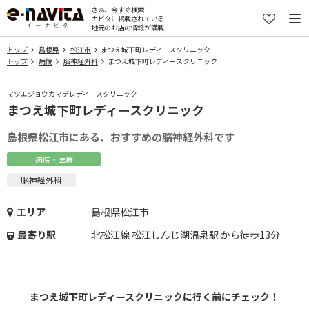
さぁ、今すぐ検索！
ナビタに掲載されている
地元のお店の情報が満載！
トップ
島根県
松江市
まつえ城下町レディースクリニック
トップ
病院
脳神経外科
まつえ城下町レディースクリニック
マツエジョウカマチレディースクリニック
まつえ城下町レディースクリニック
島根県松江市にある、おすすめの脳神経外科です
病院・医療
脳神経外科
エリア
島根県松江市
最寄り駅
北松江線 松江しんじ湖温泉駅 から徒歩13分
まつえ城下町レディースクリニックに行く前にチェック！