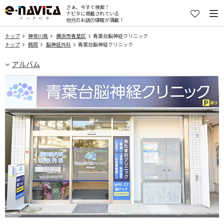
さぁ、今すぐ検索！
ナビタに掲載されている
地元のお店の情報が満載！
トップ
神奈川県
横浜市青葉区
青葉台脳神経クリニック
トップ
病院
脳神経外科
青葉台脳神経クリニック
アルバム