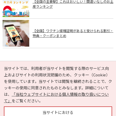
【全国の主要駅】これはおいしい！間違いなしのお土
産ランキング
【全国】ワクチン接種証明があると受けられる割引・
特典・クーポンまとめ
PAGE TOP
当サイトでは、利用者が当サイトを閲覧する際のサービス向
上およびサイトの利用状況把握のため、クッキー（Cookie）
を使用しています。当サイトでは閲覧を継続されることで、ク
e-NAVITA（イーナビタ）とは？
お気に入り
ヘルプ
ッキーの使用に同意されたものとみなします。詳細について
利用規約
個人情報の取り扱いについて
運営会社
は、
「当社ウェブサイトにおける個人情報の取り扱いについ
サイトマップ
広告掲載に関するお問い合わせ
て」
をご覧ください。
サイトの内容に関するお問い合わせ
当サイトにおける