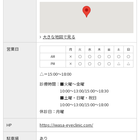
大きな地図で見る
営業日
月
火
水
木
金
土
日
AM
×
◯
◯
◯
◯
◯
◯
PM
×
◯
◯
◯
◯
△
△
△＝15:00～18:00
診療時間：
■火曜～金曜
10:00～13:00/15:00～18:30
■土曜・日曜・祝日
10:00～13:00/15:00～18:00
休診日：
月曜
HP
https://iwasa-eyeclinic.com/
駐車場
あり