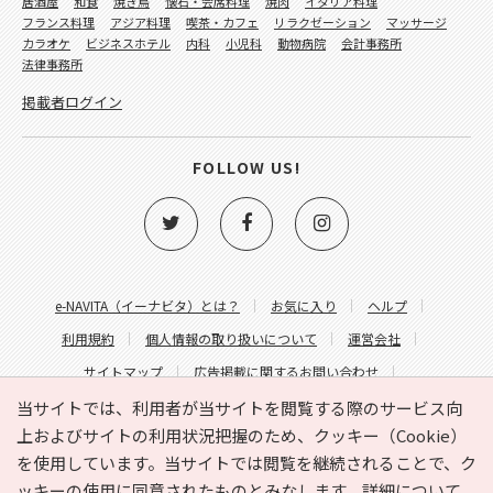
居酒屋
和食
焼き鳥
懐石・会席料理
焼肉
イタリア料理
フランス料理
アジア料理
喫茶・カフェ
リラクゼーション
マッサージ
カラオケ
ビジネスホテル
内科
小児科
動物病院
会計事務所
法律事務所
掲載者ログイン
FOLLOW US!
e-NAVITA（イーナビタ）とは？
お気に入り
ヘルプ
利用規約
個人情報の取り扱いについて
運営会社
サイトマップ
広告掲載に関するお問い合わせ
サイトの内容に関するお問い合わせ
当サイトでは、利用者が当サイトを閲覧する際のサービス向
上およびサイトの利用状況把握のため、クッキー（Cookie）
を使用しています。当サイトでは閲覧を継続されることで、ク
ッキーの使用に同意されたものとみなします。詳細について