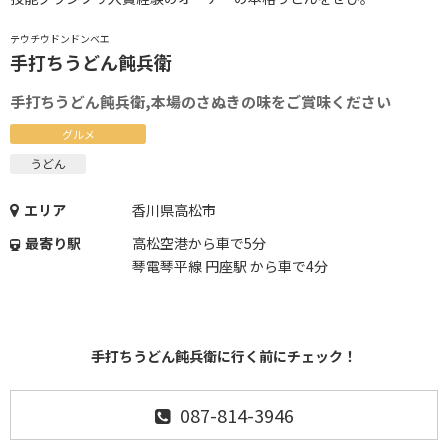
テウチウドンドンベエ
手打ちうどん飩兵衛
手打ちうどん飩兵衛,本場のさぬきの味をご賞味ください
グルメ
うどん
エリア
香川県高松市
最寄り駅
高松空港から車で5分
琴電琴平線 円座駅 から車で4分
手打ちうどん飩兵衛に行く前にチェック！
087-814-3946