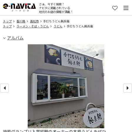
さぁ、今すぐ検索！
ナビタに掲載されている
地元のお店の情報が満載！
トップ
香川県
高松市
手打ちうどん飩兵衛
トップ
ラーメン・そば・うどん
うどん
手打ちうどん飩兵衛
アルバム
技能グランプリ入賞経験のオーナーの本格うどんをぜひ。