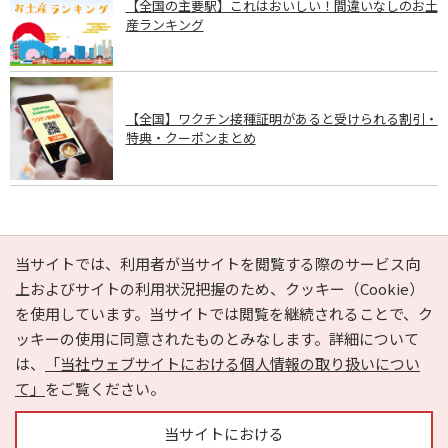
【全国の主要駅】これはおいしい！間違いなしのお土
産ランキング
【全国】ワクチン接種証明があると受けられる割引・
特典・クーポンまとめ
PAGE TOP
当サイトでは、利用者が当サイトを閲覧する際のサービス向
上およびサイトの利用状況把握のため、クッキー（Cookie）
を使用しています。当サイトでは閲覧を継続されることで、ク
e-NAVITA（イーナビタ）とは？
お気に入り
ヘルプ
ッキーの使用に同意されたものとみなします。詳細について
利用規約
個人情報の取り扱いについて
運営会社
は、
「当社ウェブサイトにおける個人情報の取り扱いについ
サイトマップ
広告掲載に関するお問い合わせ
て」
をご覧ください。
サイトの内容に関するお問い合わせ
当サイトにおける