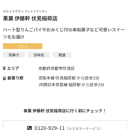
カカ イトウケン フシミイナリテン
果菓 伊藤軒 伏見稲荷店
ハート型りんごパイやおみくじ付の串和菓子など可愛いスイー
ツをお届け
グルメ
和菓子
甘味処
軽食
エリア
京都府京都市伏見区
最寄り駅
京阪本線 伏見稲荷駅 から徒歩2分
JR西日本奈良線 稲荷駅 から徒歩2分
果菓 伊藤軒 伏見稲荷店に行く前にチェック！
0120-929-11
（カスタマーサービス）