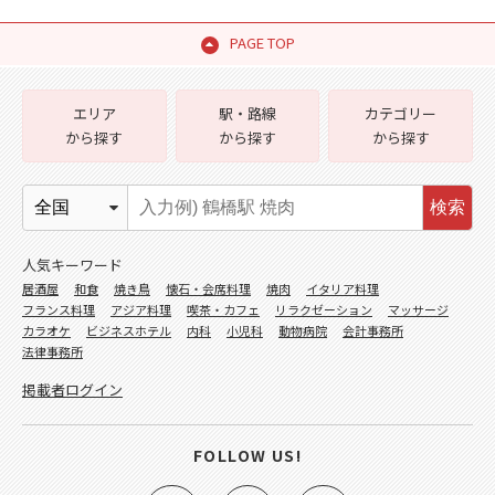
PAGE TOP
エリア
駅・路線
カテゴリー
から探す
から探す
から探す
検索
人気キーワード
居酒屋
和食
焼き鳥
懐石・会席料理
焼肉
イタリア料理
フランス料理
アジア料理
喫茶・カフェ
リラクゼーション
マッサージ
カラオケ
ビジネスホテル
内科
小児科
動物病院
会計事務所
法律事務所
掲載者ログイン
FOLLOW US!