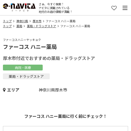
さぁ、今すぐ検索！
ナビタに掲載されている
地元のお店の情報が満載！
トップ
神奈川県
厚木市
ファーコス ハニー薬局
トップ
薬局
薬局・ドラッグストア
ファーコス ハニー薬局
ファーコスハニーヤッキョク
ファーコス ハニー薬局
厚木市付近でおすすめの薬局・ドラッグストア
病院・医療
薬局・ドラッグストア
エリア
神奈川県厚木市
ファーコス ハニー薬局に行く前にチェック！