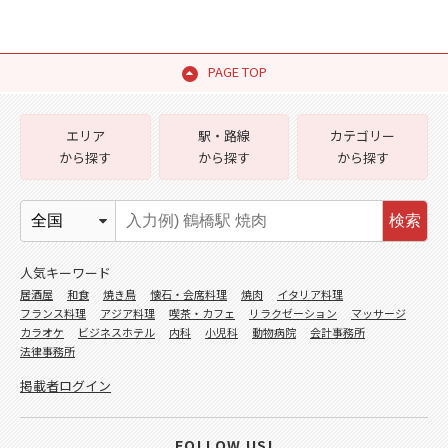
PAGE TOP
エリア
駅・路線
カテゴリー
から探す
から探す
から探す
検索
人気キーワード
居酒屋
和食
焼き鳥
懐石・会席料理
焼肉
イタリア料理
フランス料理
アジア料理
喫茶・カフェ
リラクゼーション
マッサージ
カラオケ
ビジネスホテル
内科
小児科
動物病院
会計事務所
法律事務所
掲載者ログイン
FOLLOW US!