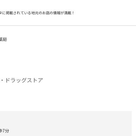
タに掲載されている
地元のお店の情報が満載！
薬局
・ドラッグストア
歩7分