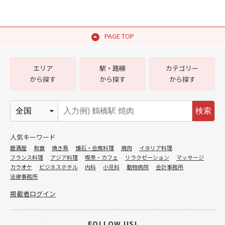
PAGE TOP
エリア
駅・路線
カテゴリー
から探す
から探す
から探す
検索
人気キーワード
居酒屋
和食
焼き鳥
懐石・会席料理
焼肉
イタリア料理
フランス料理
アジア料理
喫茶・カフェ
リラクゼーション
マッサージ
カラオケ
ビジネスホテル
内科
小児科
動物病院
会計事務所
法律事務所
掲載者ログイン
FOLLOW US!