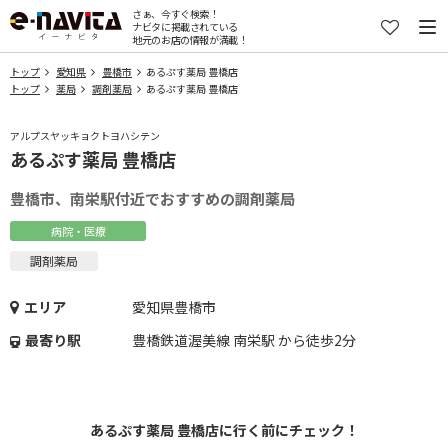
さぁ、今すぐ検索！
ナビタに掲載されている
地元のお店の情報が満載！
トップ
愛知県
豊橋市
あるぷす薬局 豊橋店
トップ
薬局
調剤薬局
あるぷす薬局 豊橋店
アルプスヤッキョクトヨハシテン
あるぷす薬局 豊橋店
豊橋市、南栄駅付近でおすすめの調剤薬局
病院・医療
調剤薬局
エリア
愛知県豊橋市
最寄り駅
豊橋鉄道渥美線 南栄駅 から徒歩2分
あるぷす薬局 豊橋店に行く前にチェック！