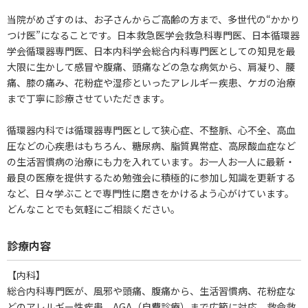
当院がめざすのは、お子さんからご高齢の方まで、多世代の“かかり
つけ医”になることです。日本救急医学会救急科専門医、日本循環器
学会循環器専門医、日本内科学会総合内科専門医としての知見を最
大限に生かして感冒や腹痛、頭痛などの急な病気から、肩凝り、腰
痛、膝の痛み、花粉症や湿疹といったアレルギー疾患、ケガの治療
まで丁寧に診療させていただきます。
循環器内科では循環器専門医として狭心症、不整脈、心不全、高血
圧などの心疾患はもちろん、糖尿病、脂質異常症、高尿酸血症など
の生活習慣病の治療にも力を入れています。お一人お一人に最新・
最良の医療を提供するため勉強会に積極的に参加し知識を更新する
など、日々学ぶことで専門性に磨きをかけるよう心がけています。
どんなことでも気軽にご相談ください。
診療内容
【内科】
総合内科専門医が、風邪や頭痛、腹痛から、生活習慣病、花粉症な
どのアレルギー性疾患、AGA（自費診療）まで広範に対応。救命救