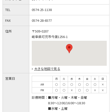
TEL
0574-25-1138
FAX
0574-28-6577
住所
〒509-0207
岐阜県可児市今渡1256-1
大きな地図で見る
営業日
月
火
水
木
金
土
日
AM
◯
◯
◯
◯
◯
◯
×
PM
◯
◯
×
◯
◯
×
×
診療時間：
■月曜・火曜・木曜・金曜
8:30～12:00/16:00～18:30
■水曜・土曜