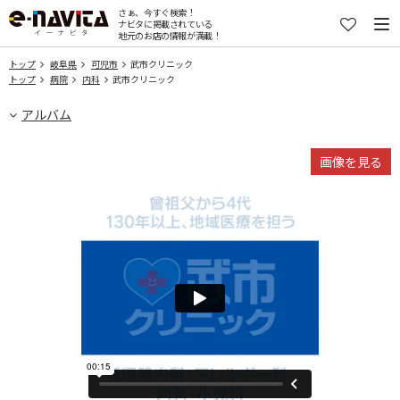
さぁ、今すぐ検索！
ナビタに掲載されている
地元のお店の情報が満載！
トップ
岐阜県
可児市
武市クリニック
トップ
病院
内科
武市クリニック
アルバム
画像を見る