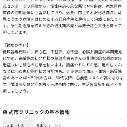
急センターでの経験から、慢性疾患の急な悪化や合併症、病気発症
直後の初期治療にも習熟しており、必要に応じて木沢記念病院、可
児とうのう病院をはじめとする総合病院と連携して治療にあたりま
す。急性期治療を終えた方の慢性期診療と再発予防も責任を持って
担っています。
【循環器内科】
循環器専門医が、狭心症、不整脈、心不全、心臓弁膜症の早期発見
に努め、高齢期の初発症状や糖尿病患者さんの非典型的な循環器疾
患症状にも細心の注意を払います。胸痛やドキドキ感、足のむくみ
などは心疾患初期症状の可能性も。定期健診で血圧・血糖・脂質異
常のあった40～50代の方は、60代以降に心疾患リスクが高くなりま
す。循環器疾患発症を防ぐ一次予防に向け、生活習慣病を管理・治
療しましょう。
武市クリニックの基本情報
スポット名
武市クリニック