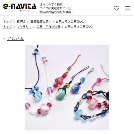
さぁ、今すぐ検索！
ナビタに掲載されている
地元のお店の情報が満載！
トップ
長野県
北安曇郡白馬村
白馬ガラス工房GAKU
トップ
ギャラリー
工房・手作り体験
白馬ガラス工房GAKU
アルバム