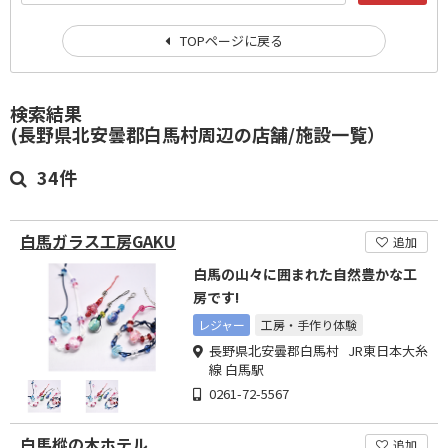
TOPページに戻る
検索結果
(長野県北安曇郡白馬村周辺の店舗/施設一覧）
34件
白馬ガラス工房GAKU
追加
白馬の山々に囲まれた自然豊かな工
房です!
レジャー
工房・手作り体験
長野県北安曇郡白馬村 JR東日本大糸
線 白馬駅
0261-72-5567
白馬樅の木ホテル
追加