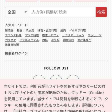
検索
人気キーワード
居酒屋
和食
焼き鳥
懐石・会席料理
焼肉
イタリア料理
フランス料理
アジア料理
喫茶・カフェ
リラクゼーション
マッサージ
カラオケ
ビジネスホテル
内科
小児科
動物病院
会計事務所
法律事務所
掲載者ログイン
FOLLOW US!
当サイトでは、利用者が当サイトを閲覧する際のサービス向
上およびサイトの利用状況把握のため、クッキー（Cookie）
を使用しています。当サイトでは閲覧を継続されることで、ク
e-NAVITA（イーナビタ）とは？
お気に入り
ヘルプ
ッキーの使用に同意されたものとみなします。詳細について
利用規約
個人情報の取り扱いについて
運営会社
は、
「当社ウェブサイトにおける個人情報の取り扱いについ