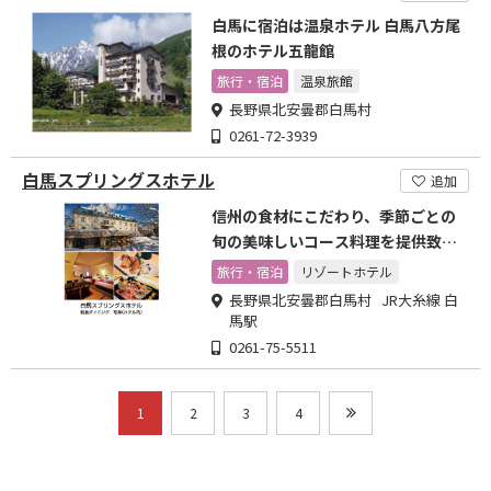
白馬に宿泊は温泉ホテル 白馬八方尾
根のホテル五龍館
旅行・宿泊
温泉旅館
長野県北安曇郡白馬村
0261-72-3939
白馬スプリングスホテル
追加
信州の食材にこだわり、季節ごとの
旬の美味しいコース料理を提供致し
ます。
旅行・宿泊
リゾートホテル
長野県北安曇郡白馬村 JR大糸線 白
馬駅
0261-75-5511
1
2
3
4