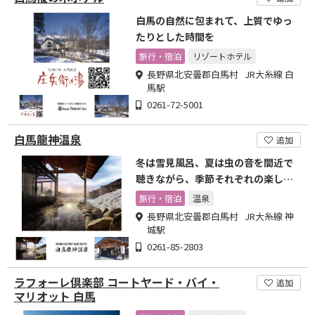
白馬の自然に包まれて、上質でゆっ
たりとした時間を
旅行・宿泊
リゾートホテル
長野県北安曇郡白馬村 JR大糸線 白
馬駅
0261-72-5001
白馬龍神温泉
追加
冬は雪見風呂、夏は虫の音を間近で
聴きながら、季節それぞれの楽しみ
方がある温泉です。
旅行・宿泊
温泉
長野県北安曇郡白馬村 JR大糸線 神
城駅
0261-85-2803
ラフォーレ倶楽部 コートヤード・バイ・
追加
マリオット 白馬