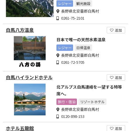
レジャー
観光施設
長野県北安曇郡白馬村
0261-75-2101
白馬八方温泉
追加
日本で唯一の天然水素温泉
レジャー
日帰温泉
長野県北安曇郡白馬村
0261-72-5705
白馬ハイランドホテル
追加
北アルプス白馬連峰を一望する特等
席へ。
旅行・宿泊
リゾートホテル
長野県北安曇郡白馬村
0120-898-153
ホテル五龍館
追加