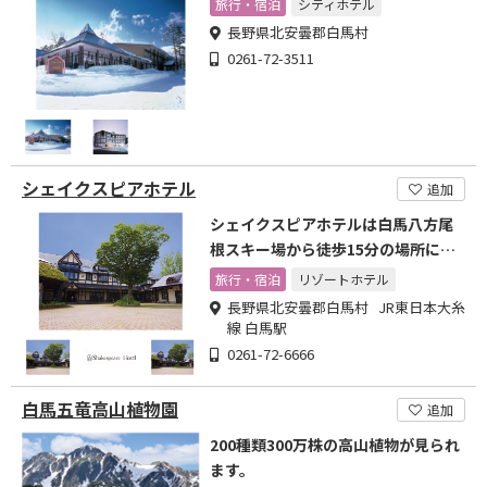
旅行・宿泊
シティホテル
長野県北安曇郡白馬村
0261-72-3511
シェイクスピアホテル
追加
シェイクスピアホテルは白馬八方尾
根スキー場から徒歩15分の場所に位
置し、山の景色を望むシンプルな洋
旅行・宿泊
リゾートホテル
室、館内全域での無料Wi-Fiを提供し
長野県北安曇郡白馬村 JR東日本大糸
ています。
線 白馬駅
0261-72-6666
白馬五竜高山植物園
追加
200種類300万株の高山植物が見られ
ます。