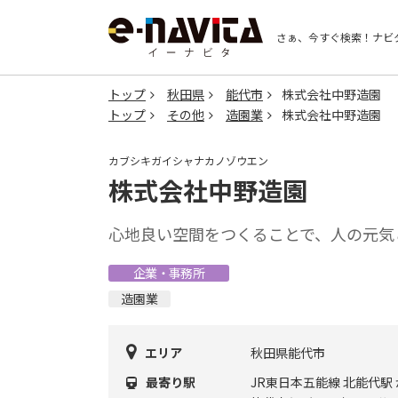
さぁ、今すぐ検索！
ナビ
トップ
秋田県
能代市
株式会社中野造園
トップ
その他
造園業
株式会社中野造園
カブシキガイシャナカノゾウエン
株式会社中野造園
心地良い空間をつくることで、人の元気
企業・事務所
造園業
エリア
秋田県能代市
最寄り駅
JR東日本五能線 北能代駅