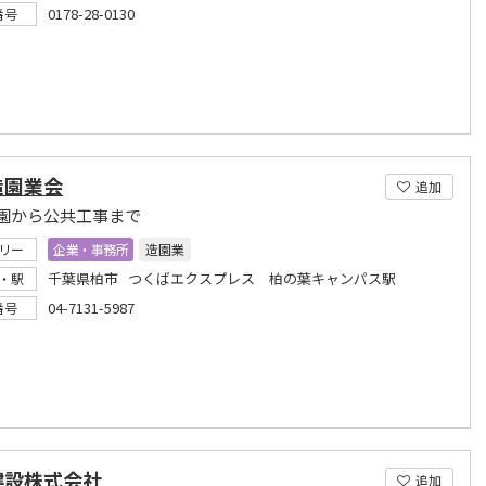
0178-28-0130
番号
造園業会
追加
園から公共工事まで
リー
企業・事務所
造園業
千葉県柏市 つくばエクスプレス 柏の葉キャンパス駅
・駅
04-7131-5987
番号
建設株式会社
追加