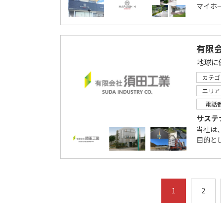
マイホ
有限
地球に
カテゴ
エリア
電話
サステ
当社は
目的と
1
2