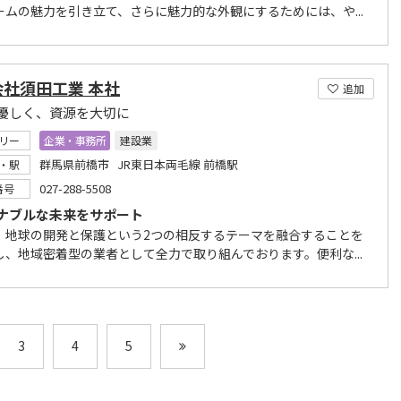
ームの魅力を引き立て、さらに魅力的な外観にするためには、や...
会社須田工業 本社
追加
優しく、資源を大切に
リー
企業・事務所
建設業
群馬県前橋市 JR東日本両毛線 前橋駅
・駅
027-288-5508
番号
ナブルな未来をサポート
、地球の開発と保護という2つの相反するテーマを融合することを
し、地域密着型の業者として全力で取り組んでおります。便利な...
3
4
5