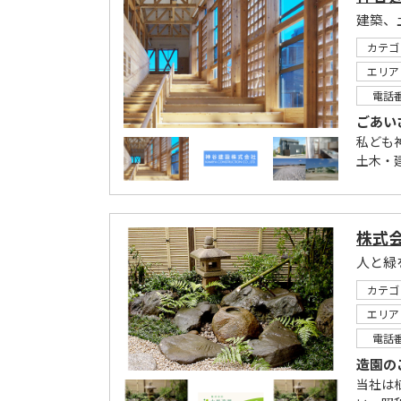
建築、
カテゴ
エリア
電話
ごあい
私ども
土木・
株式
人と緑
カテゴ
エリア
電話
造園の
当社は