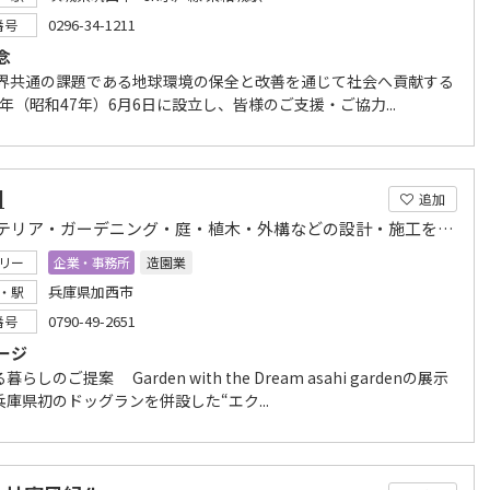
0296-34-1211
番号
念
世界共通の課題である地球環境の保全と改善を通じて社会へ貢献する
72年（昭和47年）6月6日に設立し、皆様のご支援・ご協力...
園
追加
エクステリア・ガーデニング・庭・植木・外構などの設計・施工を行っています。
リー
企業・事務所
造園業
兵庫県加西市
・駅
0790-49-2651
番号
ージ
らしのご提案 Garden with the Dream asahi gardenの展示
庫県初のドッグランを併設した“エク...