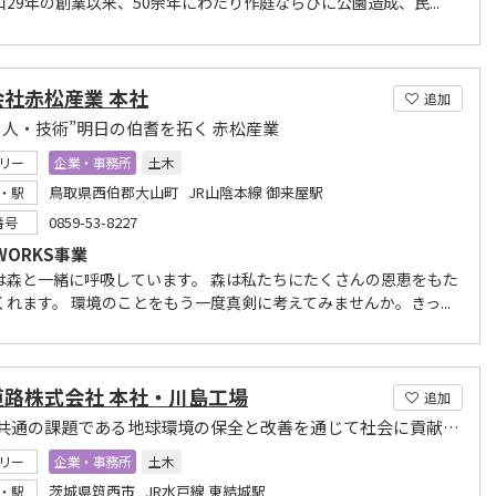
29年の創業以来、50余年にわたり作庭ならびに公園造成、民...
会社赤松産業 本社
追加
・人・技術”明日の伯耆を拓く 赤松産業
リー
企業・事務所
土木
鳥取県西伯郡大山町 JR山陰本線 御来屋駅
・駅
0859-53-8227
番号
 WORKS事業
は森と一緒に呼吸しています。 森は私たちにたくさんの恩恵をもた
くれます。 環境のことをもう一度真剣に考えてみませんか。きっ...
道路株式会社 本社・川島工場
追加
『世界共通の課題である地球環境の保全と改善を通じて社会に貢献する』
リー
企業・事務所
土木
茨城県筑西市 JR水戸線 東結城駅
・駅