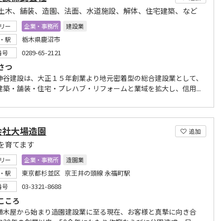
土木、舗装、造園、法面、水道施設、解体、住宅建築、など
リー
企業・事務所
建設業
栃木県鹿沼市
・駅
0289-65-2121
番号
さつ
神谷建設は、大正１５年創業より地元密着型の総合建設業として、
建築・舗装・住宅・プレハブ・リフォームと業域を拡大し、信用...
会社大場造園
追加
を育てます
リー
企業・事務所
造園業
東京都杉並区 京王井の頭線 永福町駅
・駅
03-3321-8688
番号
こころ
植木屋から始まり造園建設業に至る現在、お客様と真摯に向き合