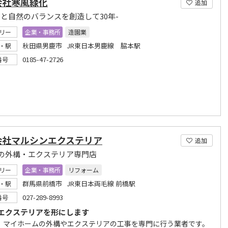
会社寒風緑化
追加
しと自然のバランスを創造して30年-
リー
企業・事務所
造園業
秋田県男鹿市 JR東日本男鹿線 脇本駅
・駅
0185-47-2726
番号
会社マルシンエクステリア
追加
の外構・エクステリア専門店
リー
企業・事務所
リフォーム
群馬県前橋市 JR東日本両毛線 前橋駅
・駅
027-289-8993
番号
エクステリアを形にします
、マイホームの外構やエクステリアの工事を専門に行う業者です。