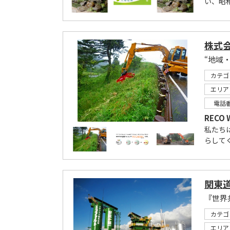
い、昭和
株式
“地域
カテゴ
エリア
電話
RECO
私たち
らして
関東
カテゴ
エリア