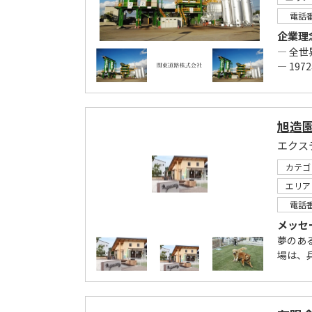
電話
企業理
― 全
― 19
旭造
カテゴ
エリア
電話
メッセ
夢のある暮
場は、兵