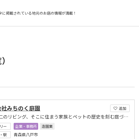
タに掲載されている
地元のお店の情報が満載！
覧）
会社みちのく庭園
追加
庭は第二のリビング、そこに住まう家族とペットの歴史を刻む庭づくり
リー
企業・事務所
造園業
青森県八戸市
・駅