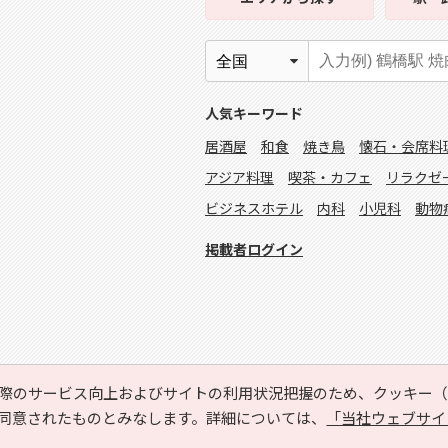
人気キーワード
居酒屋
和食
焼き鳥
懐石・会席料
アジア料理
喫茶・カフェ
リラクゼ
ビジネスホテル
内科
小児科
動物
掲載者ログイン
際のサービス向上およびサイトの利用状況把握のため、クッキー（C
同意されたものとみなします。詳細については、
「当社ウェブサイ
Copyright © HYOJITO.Co.,Ltd. All Rights Reserved.