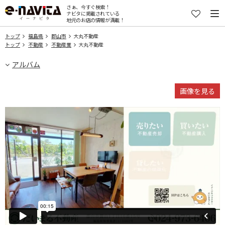
さぁ、今すぐ検索！
ナビタに掲載されている
地元のお店の情報が満載！
トップ
福島県
郡山市
大丸不動産
トップ
不動産
不動産業
大丸不動産
アルバム
画像を見る