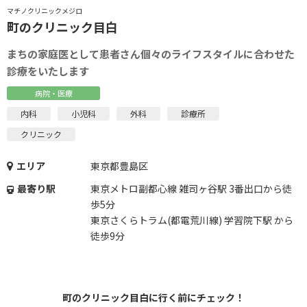
マチノクリニックメジロ
町のクリニック目白
まちの家庭医として患者さん個々のライフスタイルに合わせた
診療をいたします
病院・医療
内科
小児科
外科
診療所
クリニック
エリア
東京都豊島区
最寄り駅
東京メトロ副都心線 雑司ヶ谷駅 3番出口から徒
歩5分
東京さくらトラム(都電荒川線) 学習院下駅 から
徒歩9分
町のクリニック目白に行く前にチェック！