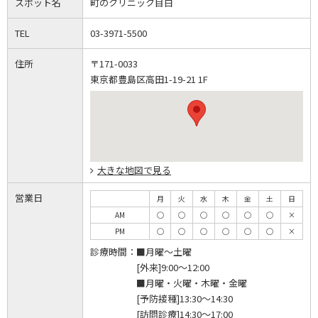
スポット名
町のクリニック目白
TEL
03-3971-5500
住所
〒171-0033
東京都豊島区高田1-19-21 1F
大きな地図で見る
営業日
月
火
水
木
金
土
日
AM
◯
◯
◯
◯
◯
◯
×
PM
◯
◯
◯
◯
◯
◯
×
診療時間：
■月曜～土曜
[外来]9:00～12:00
■月曜・火曜・木曜・金曜
[予防接種]13:30～14:30
[訪問診療]14:30～17:00