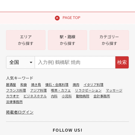
PAGE TOP
エリア
駅・路線
カテゴリー
から探す
から探す
から探す
検索
人気キーワード
居酒屋
和食
焼き鳥
懐石・会席料理
焼肉
イタリア料理
フランス料理
アジア料理
喫茶・カフェ
リラクゼーション
マッサージ
カラオケ
ビジネスホテル
内科
小児科
動物病院
会計事務所
法律事務所
掲載者ログイン
FOLLOW US!