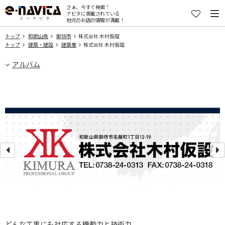
さぁ、今すぐ検索！
ナビタに掲載されている
地元のお店の情報が満載！
トップ
和歌山県
御坊市
株式会社 木村仮設
トップ
建築・建設
建築業
株式会社 木村仮設
アルバム
どんな工事にも対応する機動力と技術力