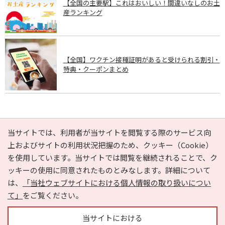
【全国の主要駅】これはおいしい！間違いなしのお土
産ランキング
【全国】ワクチン接種証明があると受けられる割引・
特典・クーポンまとめ
PAGE TOP
当サイトでは、利用者が当サイトを閲覧する際のサービス向
上およびサイトの利用状況把握のため、クッキー（Cookie）
を使用しています。当サイトでは閲覧を継続されることで、ク
e-NAVITA（イーナビタ）とは？
お気に入り
ヘルプ
ッキーの使用に同意されたものとみなします。詳細について
利用規約
個人情報の取り扱いについて
運営会社
は、
「当社ウェブサイトにおける個人情報の取り扱いについ
サイトマップ
広告掲載に関するお問い合わせ
て」
をご覧ください。
サイトの内容に関するお問い合わせ
当サイトにおける