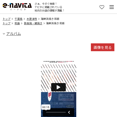
さぁ、今すぐ検索！
ナビタに掲載されている
地元のお店の情報が満載！
トップ
千葉県
木更津市
海鮮浜焼き 和新
トップ
和食
鉄板焼・網焼き
海鮮浜焼き 和新
アルバム
画像を見る