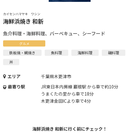
カイセンハマヤキ ワシン
海鮮浜焼き 和新
魚介料理・海鮮料理、バーベキュー、シーフード
グルメ
鉄板焼・網焼き
魚料理
海鮮料理
磯料理
丼
エリア
千葉県木更津市
最寄り駅
JR東日本内房線 巌根駅 から車で約10分
うまくたの里から車で18分
木更津金田ICより車で4分
海鮮浜焼き 和新に行く前にチェック！