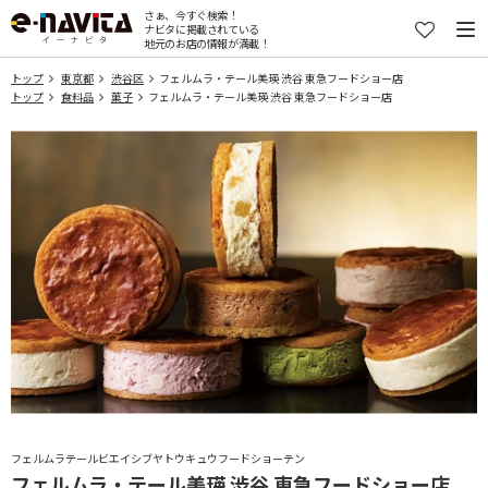
さぁ、今すぐ検索！
ナビタに掲載されている
地元のお店の情報が満載！
トップ
東京都
渋谷区
フェルムラ・テール美瑛 渋谷 東急フードショー店
トップ
食料品
菓子
フェルムラ・テール美瑛 渋谷 東急フードショー店
フェルムラテールビエイシブヤトウキュウフードショーテン
フェルムラ・テール美瑛 渋谷 東急フードショー店