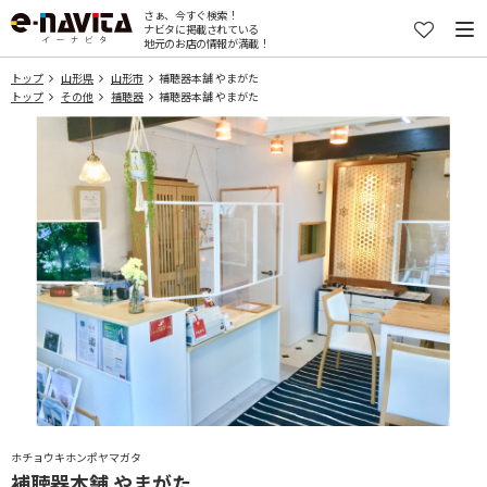
さぁ、今すぐ検索！
ナビタに掲載されている
地元のお店の情報が満載！
トップ
山形県
山形市
補聴器本舗 やまがた
トップ
その他
補聴器
補聴器本舗 やまがた
ホチョウキホンポヤマガタ
補聴器本舗 やまがた