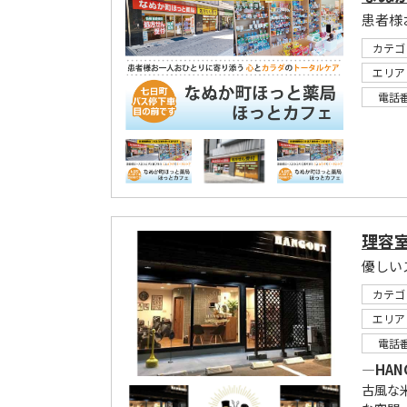
患者様
カテゴ
エリア
電話
理容室
優しい
カテゴ
エリア
電話
―HA
古風な