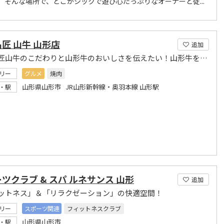
。 そんな場所で、どこかシックで遊び心たっぷりなオーナーと従...
匠 山牛 山形店
追加
焼肉名匠山牛のこだわりと山形牛のおいしさを伝えたい！山形牛を贅沢に召し上がれ！
リー
グルメ
焼肉
山形県山形市 JR山形新幹線・奥羽本線 山形駅
・駅
ツクラブ & スパ ルネサンス 山形
追加
ットネス」＆「リラクゼーション」の快適空間！
リー
スポーツ関連
フィットネスクラブ
山形県山形市
・駅