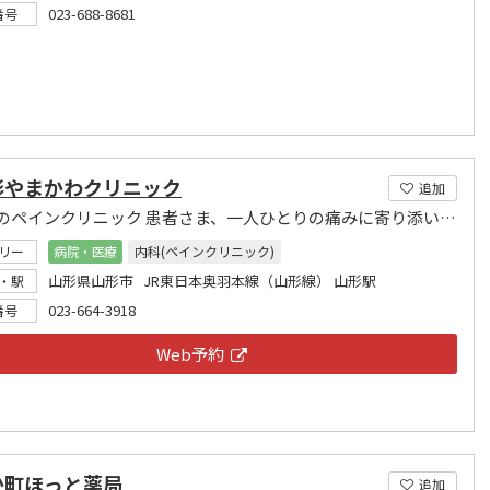
023-688-8681
番号
形やまかわクリニック
追加
山形市のペインクリニック 患者さま、一人ひとりの痛みに寄り添います
リー
病院・医療
内科(ペインクリニック)
山形県山形市 JR東日本奥羽本線（山形線） 山形駅
・駅
023-664-3918
番号
Web予約
か町ほっと薬局
追加