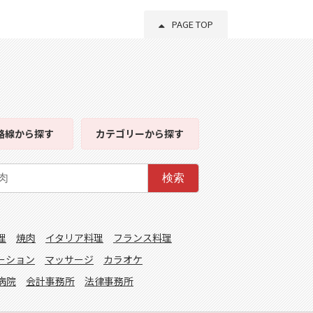
PAGE TOP
路線
から探す
カテゴリー
から探す
検索
理
焼肉
イタリア料理
フランス料理
ーション
マッサージ
カラオケ
病院
会計事務所
法律事務所