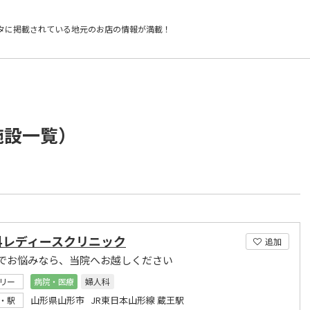
タに掲載されている
地元のお店の情報が満載！
施設一覧）
科レディースクリニック
追加
でお悩みなら、当院へお越しください
リー
病院・医療
婦人科
山形県山形市 JR東日本山形線 蔵王駅
・駅