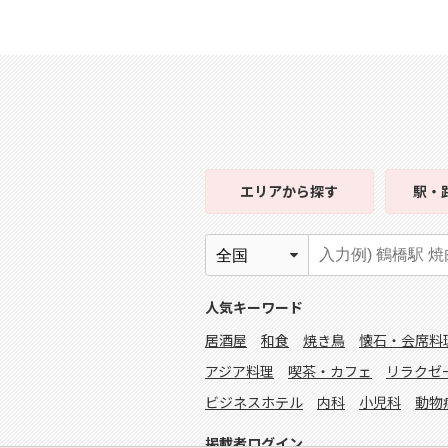
エリア
から探す
駅・
人気キーワード
居酒屋
和食
焼き鳥
懐石・会席料
アジア料理
喫茶・カフェ
リラクゼ
ビジネスホテル
内科
小児科
動物
掲載者ログイン