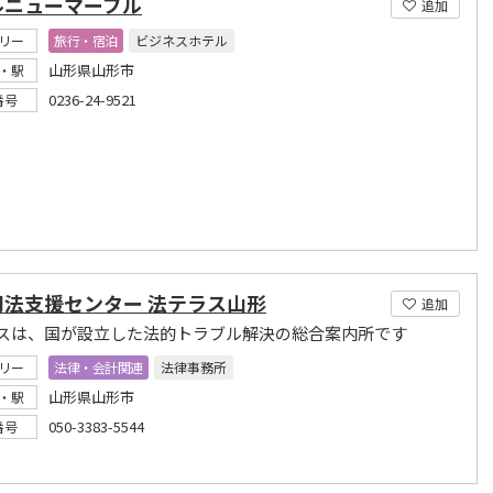
ルニューマーブル
追加
リー
旅行・宿泊
ビジネスホテル
山形県山形市
・駅
0236-24-9521
番号
司法支援センター 法テラス山形
追加
スは、国が設立した法的トラブル解決の総合案内所です
リー
法律・会計関連
法律事務所
山形県山形市
・駅
050-3383-5544
番号