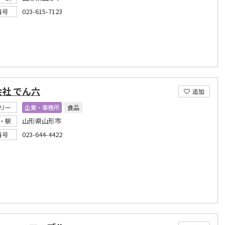
023-615-7123
番号
社 でん六
追加
リー
企業・事務所
食品
山形県山形市
・駅
023-644-4422
番号