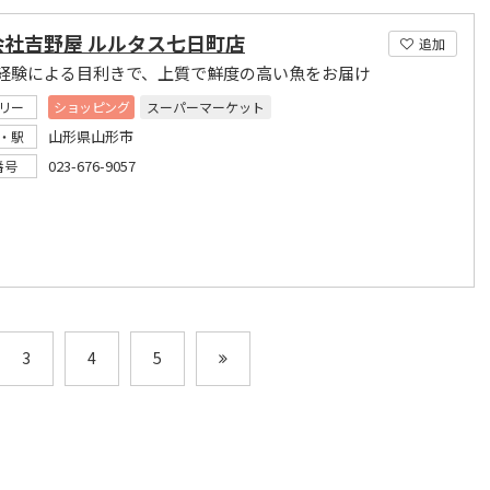
会社吉野屋 ルルタス七日町店
追加
経験による目利きで、上質で鮮度の高い魚をお届け
リー
ショッピング
スーパーマーケット
山形県山形市
・駅
023-676-9057
番号
3
4
5