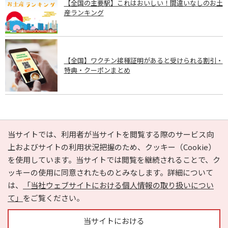
【全国の主要駅】これはおいしい！間違いなしのお土
産ランキング
【全国】ワクチン接種証明があると受けられる割引・
特典・クーポンまとめ
PAGE TOP
当サイトでは、利用者が当サイトを閲覧する際のサービス向
上およびサイトの利用状況把握のため、クッキー（Cookie）
を使用しています。当サイトでは閲覧を継続されることで、ク
e-NAVITA（イーナビタ）とは？
お気に入り
ヘルプ
ッキーの使用に同意されたものとみなします。詳細について
利用規約
個人情報の取り扱いについて
運営会社
は、
「当社ウェブサイトにおける個人情報の取り扱いについ
サイトマップ
広告掲載に関するお問い合わせ
て」
をご覧ください。
サイトの内容に関するお問い合わせ
当サイトにおける